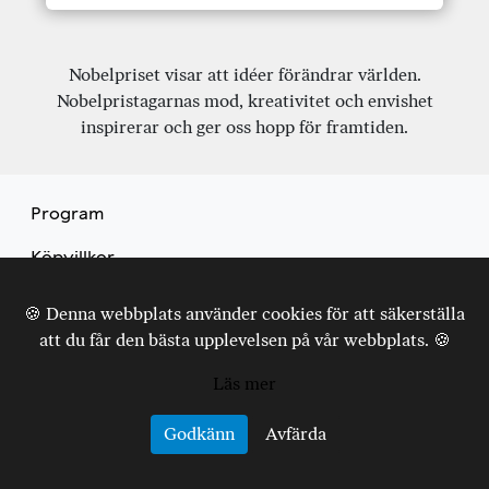
Nobelpriset visar att idéer förändrar världen.
Nobelpristagarnas mod, kreativitet och envishet
inspirerar och ger oss hopp för framtiden.
Program
Köpvillkor
Kontakt
🍪 Denna webbplats använder cookies för att säkerställa
att du får den bästa upplevelsen på vår webbplats. 🍪
Mina biljetter
Läs mer
Nyhetsbrev
Godkänn
Avfärda
© 2026 PositionEtt AB. All rights reserved.