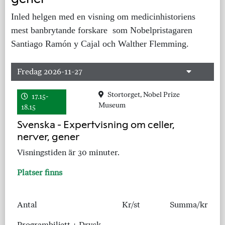
Inled helgen med en visning om medicinhistoriens
mest banbrytande forskare som Nobelpristagaren
Santiago Ramón y Cajal och Walther Flemming.
Fredag 2026-11-27
Stortorget, Nobel Prize
17.15-
Museum
18.15
Svenska - Expertvisning om celler,
nerver, gener
Visningstiden är 30 minuter.
Platser finns
Antal
Kr/st
Summa/kr
Programbiljett + Dryck