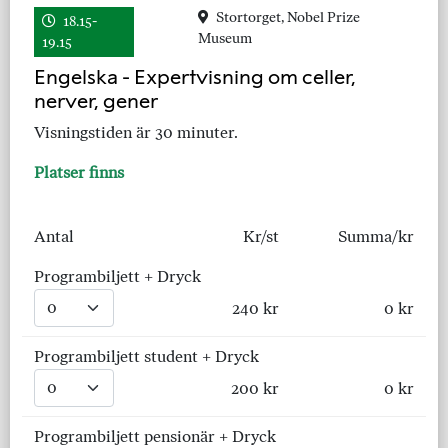
Stortorget, Nobel Prize
18.15-
Museum
19.15
Engelska - Expertvisning om celler,
nerver, gener
Visningstiden är 30 minuter.
Platser finns
Antal
Kr/st
Summa/kr
Programbiljett + Dryck
240 kr
0 kr
Programbiljett student + Dryck
200 kr
0 kr
Programbiljett pensionär + Dryck