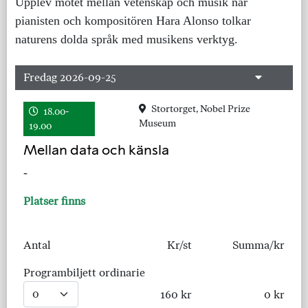
Upplev mötet mellan vetenskap och musik när
pianisten och kompositören Hara Alonso tolkar
naturens dolda språk med musikens verktyg.
Fredag 2026-09-25
Stortorget, Nobel Prize
18.00-
Museum
19.00
Mellan data och känsla
-
Platser finns
Antal
Kr/st
Summa/kr
Programbiljett ordinarie
160 kr
0 kr