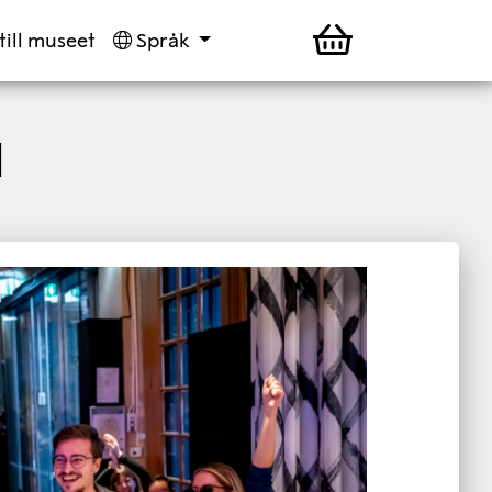
till museet
Språk
l