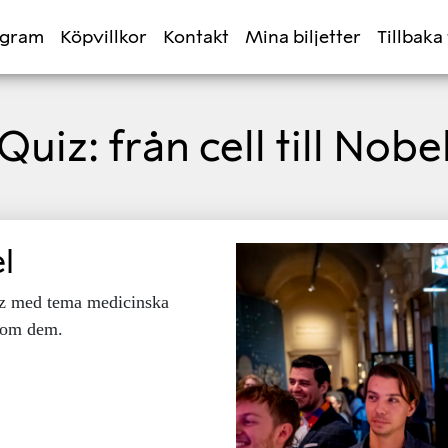
ogram
Köpvillkor
Kontakt
Mina biljetter
Tillbaka 
Quiz: från cell till Nobe
el
uiz med tema medicinska
kom dem.