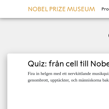
Pr
Quiz: från cell till Nob
Fira in helgen med ett nervkittlande musikq
genombrott, upptäckter, och människorna ba