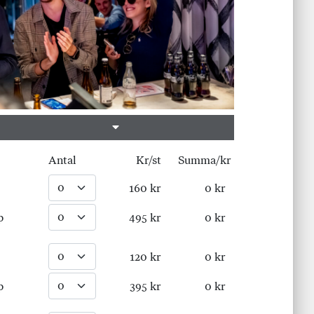
Antal
Kr/st
Summa/kr
160 kr
0 kr
p
495 kr
0 kr
120 kr
0 kr
p
395 kr
0 kr