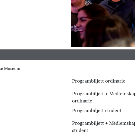
ize Museum
Programbiljett ordinarie
Programbiljett + Medlemska
ordinarie
Programbiljett student
Programbiljett + Medlemska
student