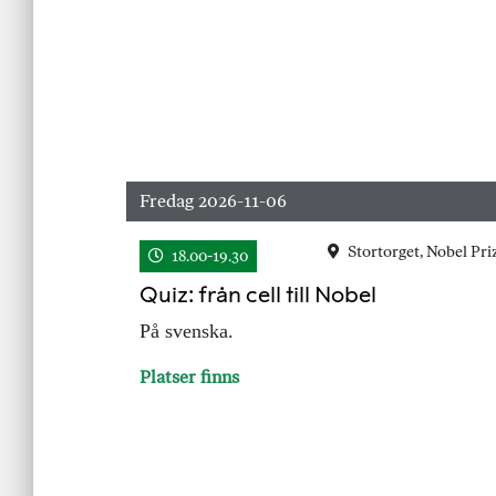
Fredag 2026-11-06
Stortorget, Nobel Pr
18.00-19.30
Quiz: från cell till Nobel
På svenska.
Platser finns