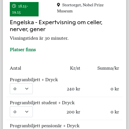
Stortorget, Nobel Prize
18.15-
Museum
19.15
Engelska - Expertvisning om celler,
nerver, gener
Visningstiden är 30 minuter.
Platser finns
Antal
Kr/st
Summa/kr
Programbiljett + Dryck
240 kr
0 kr
Programbiljett student + Dryck
200 kr
0 kr
Programbiljett pensionär + Dryck