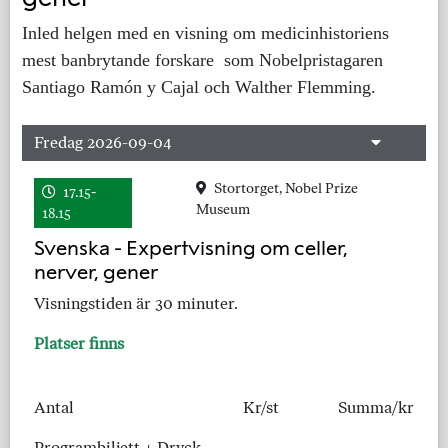
Inled helgen med en visning om medicinhistoriens
mest banbrytande forskare som Nobelpristagaren
Santiago Ramón y Cajal och Walther Flemming.
Fredag 2026-09-04
Stortorget, Nobel Prize
17.15-
Museum
18.15
Svenska - Expertvisning om celler,
nerver, gener
Visningstiden är 30 minuter.
Platser finns
Antal
Kr/st
Summa/kr
Programbiljett + Dryck